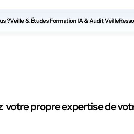
us ?
Veille & Études
 Formation
 IA
 & Audit Veille
Resso
Ressources
  votre propre expertise de votr