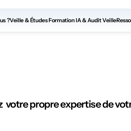
us ?
Veille & Études
 Formation
 IA
 & Audit Veille
Resso
Ressources
  votre propre expertise de votr