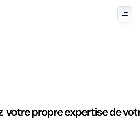
Ressources
  votre propre expertise de votr
N
E