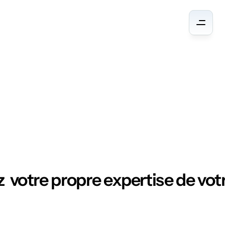
Ressources
  votre propre expertise de votr
N
E