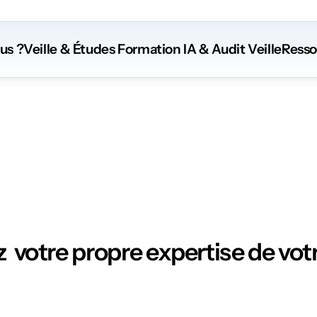
us ?
Veille & Études
 Formation
 IA
 & Audit Veille
Resso
Ressources
  votre propre expertise de votr