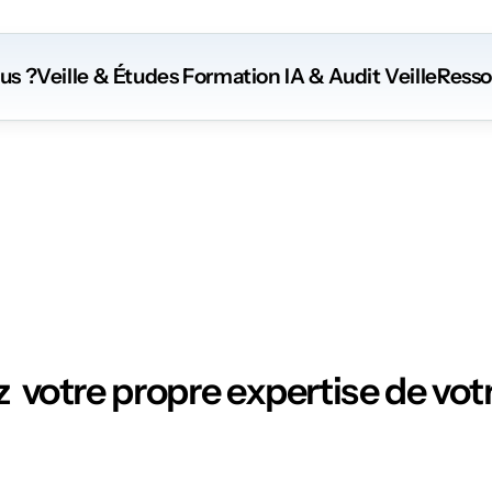
us ?
Veille & Études
 Formation
 IA
 & Audit Veille
Resso
Ressources
  votre propre expertise de votr