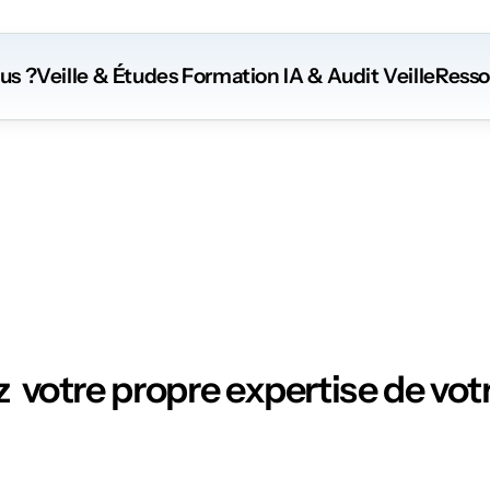
us ?
Veille & Études
 Formation
 IA
 & Audit Veille
Resso
Ressources
  votre propre expertise de votr