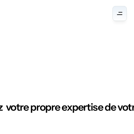
Ressources
  votre propre expertise de votr
N
E