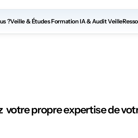
us ?
Veille & Études
 Formation
 IA
 & Audit Veille
Resso
Ressources
  votre propre expertise de votr