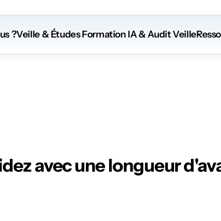
us ?
Veille & Études
 Formation
 IA
 & Audit Veille
Resso
herches
&
ét
idez avec une longueur d'av