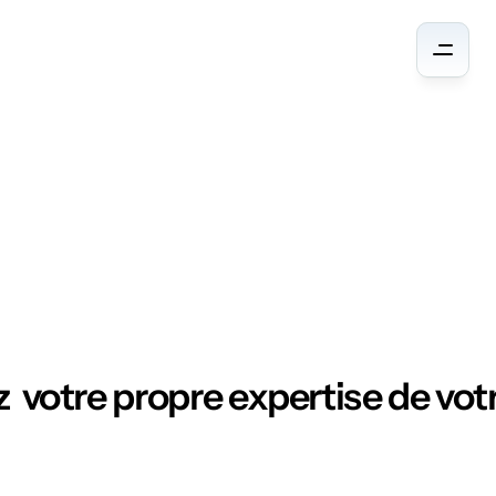
Ressources
  votre propre expertise de votr
N
E