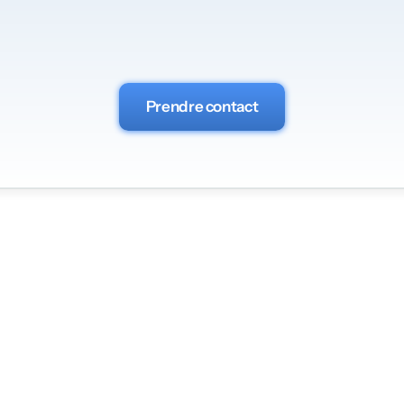
Posez-nous
vos
questions
Prendre contact
re entreprise
Services
ueil
Veilles & Etudes
 sommes-nous ?