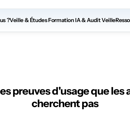
us ?
Veille & Études
 Formation
 IA
 & Audit Veille
Resso
nse
de
vos
ma
les preuves d'usage que les a
cherchent pas