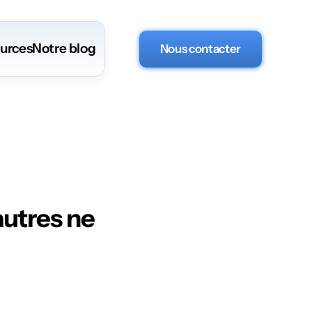
urces
Notre blog
Nous contacter
rques
utres ne 